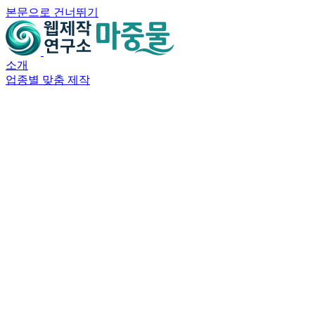
mj8ef61985bd26
본문으로 건너뛰기
소개
업종별 맞춤 제작