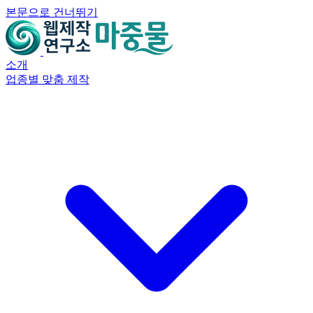
mj8ef61985bd26
본문으로 건너뛰기
소개
업종별 맞춤 제작